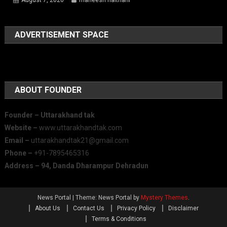
August 7, 2026
maneesh naithani
ADVERTISEMENT SPACE
ABOUT FOUNDER
Founder – Uttarakhand tak
Website –
www.uttarakhandtak.com
Email –
uttarakhandtak21@gmail.com
Phone –
+91-7895465316
Address – 94, Danda Dharampur Dehradun
News Portal
|
Theme: News Portal by
Mystery Themes
.
About Us
Contact Us
Privacy Policy
Disclaimer
Terms & Conditions