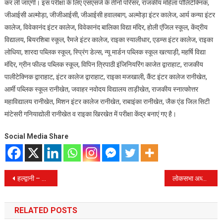
कर ली जाएंगी। इस परीक्षा के लिए एसएसजे के तीनों परिसर, राजकीय महिला पॉलिटेक्निक,
जीआईसी अल्मोड़ा, जीजीआईसी, जीआईसी हवालबाग, अल्मोड़ा इंटर कालेज, आर्य कन्या इंटर
कालेज, विवेकानंद इंटर कालेज, विवेकानंद बालिका विद्या मंदिर, होली एंजिल स्कूल, केंद्रीय
विद्यालय, बियरशिबा स्कूल, रैमजे इंटर कालेज, राइका स्यालीधार, एडम्स इंटर कालेज, राइका
लोधिया, शारदा पब्लिक स्कूल, स्प्रिंग डेल्स, न्यू मार्डन पब्लिक स्कूल खत्याड़ी, महर्षि विद्या
मंदिर, ग्रीन फील्ड पब्लिक स्कूल, विपिन त्रिपाठी इंजिनियरिंग काजेत द्वाराहाट, राजकीय
पालीटेक्निक द्वाराहाट, इंटर कालेज द्वाराहाट, राइका मजखाली, कैंट इंटर कालेज रानीखेत,
आर्मी पब्लिक स्कूल रानीखेत, जवाहर नवोदय विद्यालय ताड़ीखेत, राजकीय स्नात्कोत्तर
महाविद्यालय रानीखेत, मिशन इंटर कालेज रानीखेत, राबाइंका रानीखेत, जैक एंड जिल सिटी
मांटेसरी गनियाद्योली रानीखेत व राइका खिरखेत में परीक्षा केंद्र बनाएं गए है।
Social Media Share
Post
हल्द्वानी – धामी बोले..हम तो पंचायत कर के ही किसी निर्णय पर पहुंचने वालों में से हैं..
लोकसभा अध्यक्ष और संतों ने माेरबी पुल हादसे में मारे गए लोगों को दी श्रद्धांजलि घटनाओं को रोकने के लिये सरकार और समाज को मिलकर कार्य करने की जरूरत :
navigation
RELATED POSTS