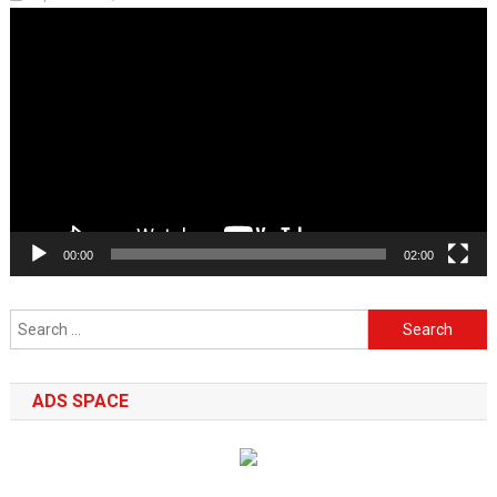
Video
Player
00:00
02:00
Search
for:
ADS SPACE