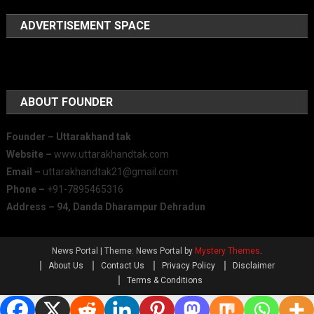
ADVERTISEMENT SPACE
ABOUT FOUNDER
Founder – Uttarakhand tak
Website –
www.uttarakhandtak.com
Email –
uttarakhandtak21@gmail.com
Phone –
+91-7895465316
Address – 94, Danda Dharampur Dehradun
News Portal
|
Theme: News Portal by
Mystery Themes
.
About Us
Contact Us
Privacy Policy
Disclaimer
Terms & Conditions