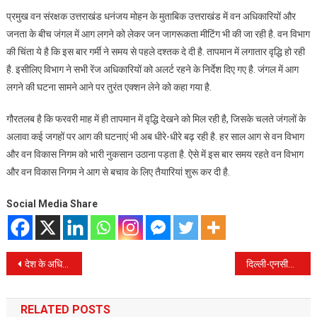
प्रमुख वन संरक्षक उत्तराखंड धनंजय मोहन के मुताबिक उत्तराखंड में वन अधिकारियों और
जनता के बीच जंगल में आग लगने को लेकर जन जागरूकता मीटिंग भी की जा रही है. वन विभाग
की चिंता ये है कि इस बार गर्मी ने समय से पहले दश्तक दे दी है. तापमान में लगातार वृद्धि हो रही
है. इसीलिए विभाग ने सभी रेंज अधिकारियों को अलर्ट रहने के निर्देश दिए गए है. जंगल में आग
लगने की घटना सामने आने पर तुरंत एक्शन लेने को कहा गया है.
गौरतलब है कि फरवरी माह में ही तापमान में वृद्धि देखने को मिल रही है, जिसके चलते जंगलों के
अलावा कई जगहों पर आग की घटनाएं भी अब धीरे-धीरे बढ़ रही है. हर साल आग से वन विभाग
और वन विकास निगम को भारी नुकसान उठाना पड़ता है. ऐसे में इस बार समय रहते वन विभाग
और वन विकास निगम ने आग से बचाव के लिए तैयारियां शुरू कर दी है.
Social Media Share
Post
देश के अधिकतर राज्यों में फरवरी की गर्मी पसीना निकाल रही है।मौसम विभाग के अनुसार बारिश की बूंदों के संकट से देशभर के तापमान में तपिश बढ़ रही है
दिल्ली-एनसीआर में भूकंप के झटके लगे हैं। उत्तराखंड में भी हिली धरती; रिक्टर स्केल पर इतनी रही तीव्रता
navigation
RELATED POSTS