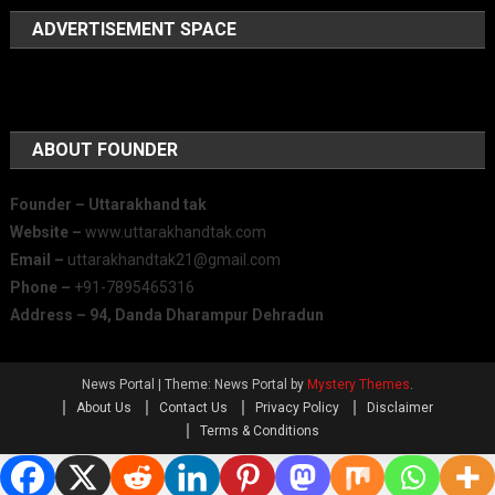
ADVERTISEMENT SPACE
ABOUT FOUNDER
Founder – Uttarakhand tak
Website –
www.uttarakhandtak.com
Email –
uttarakhandtak21@gmail.com
Phone –
+91-7895465316
Address – 94, Danda Dharampur Dehradun
News Portal
|
Theme: News Portal by
Mystery Themes
.
About Us
Contact Us
Privacy Policy
Disclaimer
Terms & Conditions