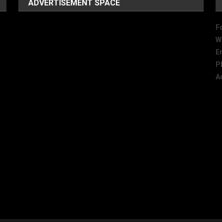
ADVERTISEMENT SPACE
F
W
E
P
A