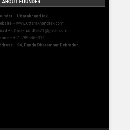
ABOUT FOUNDER
ounder – Uttarakhand tak
ebsite –
www.uttarakhandtak.com
mail –
uttarakhandtak21@gmail.com
hone –
+91-7895465316
ddress – 94, Danda Dharampur Dehradun