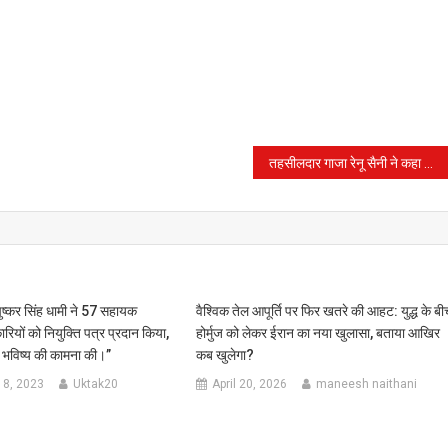
तहसीलदार गाजा रेनू सैनी ने कहा कि वह अपने स्तर से शासन को भेजें।
 पुष्कर सिंह धामी ने 57 सहायक
वैश्विक तेल आपूर्ति पर फिर खतरे की आहट: युद्ध के ब
यों को नियुक्ति पत्र प्रदान किया,
होर्मुज को लेकर ईरान का नया खुलासा, बताया आखिर
ल भविष्य की कामना की।”
कब खुलेगा?
18, 2023
Uktak20
April 20, 2026
maneesh naithani