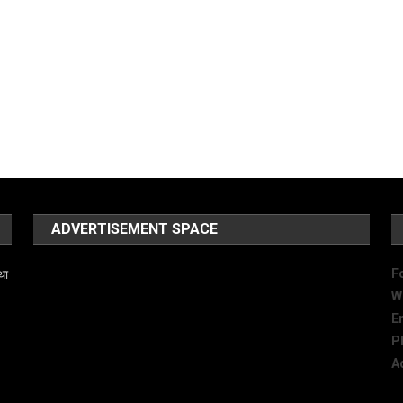
ADVERTISEMENT SPACE
F
था
W
E
P
A