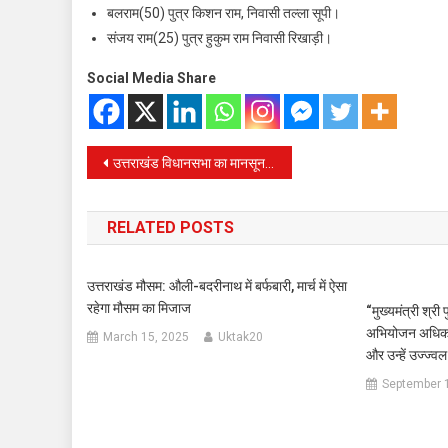
बलराम(50) पुत्र किशन राम, निवासी तल्ला सूपी।
संजय राम(25) पुत्र हुकुम राम निवासी रिखाड़ी।
Social Media Share
Post
उत्तराखंड विधानसभा का मानसून सत्र मंगलवार को आरंभ हुआ, पहले दिन सीएम धामी सहित सदस्यों ने चंदन राम दास को श्रद्धांजलि दी
navigation
RELATED POSTS
उत्तराखंड मौसम: औली-बदरीनाथ में बर्फबारी, मार्च में ऐसा
रहेगा मौसम का मिजाज
“मुख्यमंत्री श्री
अभियोजन अधिकारि
March 15, 2025
Uktak20
और उन्हें उज्ज्व
September 