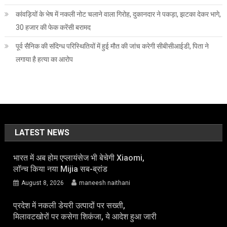
कांवड़ियों के भेष में नकली नोट चलाने वाला गिरोह, दुकानदार ने पकड़ा, झटका देकर भागे,
30 हजार की फेक करेंसी बरामद
पूर्व सैनिक की संदिग्ध परिस्थितियों में हुई मौत की जांच करेगी सीबीसीआईडी, पिता ने
लगाया है हत्या का आरोप
LATEST NEWS
भारत में अब होम एप्लायंसेज भी बेचेगी Xiaomi,
लॉन्च किया नया Mijia सब-ब्रांड
August 8, 2026
maneesh naithani
प्रदेश में नकली डेयरी उत्पादों पर सख्ती,
मिलावटखोरों पर कसेगा शिकंजा, ये आदेश हुआ जारी