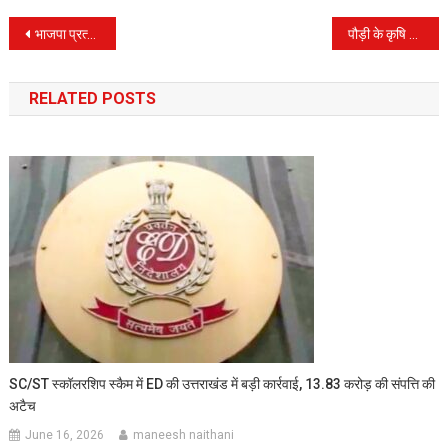
Post
भाजपा प्रत्याशी पार्वती दास ने बागेश्वर उपचुनाव में जीत हासिल की, कांग्रेस को झटका
पौड़ी के कृषि एवं भूमि संरक्षण अधिकारी के निलंबन के बाद मुख्य कृषि अधिकारी से संबंधित, कृषि मंत्री गणेश जोशी ने कहा- प्रकरण पर होगी विस्तृत जांच
navigation
RELATED POSTS
SC/ST स्कॉलरशिप स्कैम में ED की उत्तराखंड में बड़ी कार्रवाई, 13.83 करोड़ की संपत्ति की
अटैच
June 16, 2026
maneesh naithani