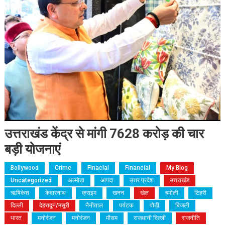
उत्तराखंड केंद्र से मांगी 7628 करोड़ की चार
बड़ी योजनाएं
Bollywood
Crime
Finacial
Financial
My Blog
Uncategorized
अल्मोड़ा
आपदा
उत्तर प्रदेश
उत्तराखंड
ऋषिकेश
केदारनाथ
क्राइम
खनन
खेल
चमोली
टिहरी
दिल्ली
देहरादून/मसूरी
नैनीताल
पर्यटक
पौड़ी
बिजली
भारत
मनोरंजन
मनोरंजन
मौसम
राजधानी दिल्ली
राजनीति