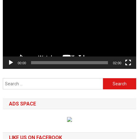
Player
00:00
02:00
Search
for:
ADS SPACE
LIKE US ON FACEBOOK