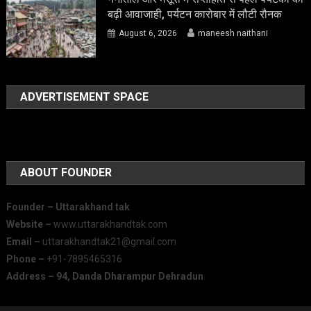
बढ़ी आवाजाही, पर्यटन कारोबार में लौटी रौनक
August 6, 2026
maneesh naithani
ADVERTISEMENT SPACE
ABOUT FOUNDER
Founder – Uttarakhand tak
Website –
www.uttarakhandtak.com
Email –
uttarakhandtak21@gmail.com
Phone –
+91-7895465316
Address – 94, Danda Dharampur Dehradun