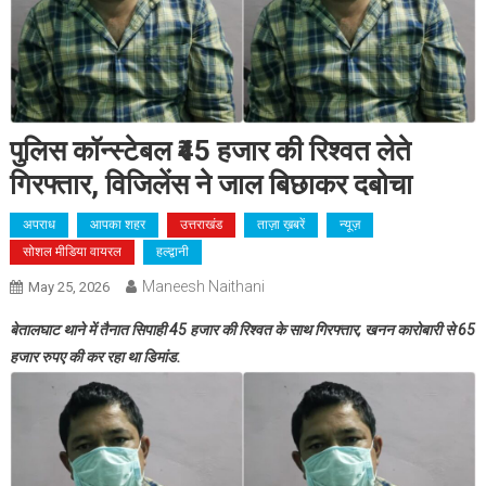
पुलिस कॉन्स्टेबल ₹45 हजार की रिश्वत लेते
गिरफ्तार, विजिलेंस ने जाल बिछाकर दबोचा
अपराध
आपका शहर
उत्तराखंड
ताज़ा ख़बरें
न्यूज़
सोशल मीडिया वायरल
हल्द्वानी
Maneesh Naithani
May 25, 2026
बेतालघाट थाने में तैनात सिपाही 45 हजार की रिश्वत के साथ गिरफ्तार, खनन कारोबारी से 65
हजार रुपए की कर रहा था डिमांड.