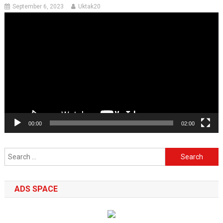
September 6, 2023
Uktak20
Video
Player
00:00
02:00
Search
for:
ADS SPACE