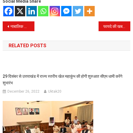
Social Media Share
Post
नाबालिक छात्राओं से छेड़छाड़ के आरोपी शिक्षक को पुलिस ने किया गिरफ्तार।
फायदे की खबर, Paytm या GPay से गलत व्यक्ति को हो गया है पेमेंट, RBI ने बताया पैसा वापस पाने का तरीक
navigation
RELATED POSTS
29 दिसंबर से उत्तराखंड में राज्य स्तरीय खेल महाकुंभ की होगी शुरुआत सीएम धामी करेंगे
शुभारंभ
December 26, 2022
Uktak20