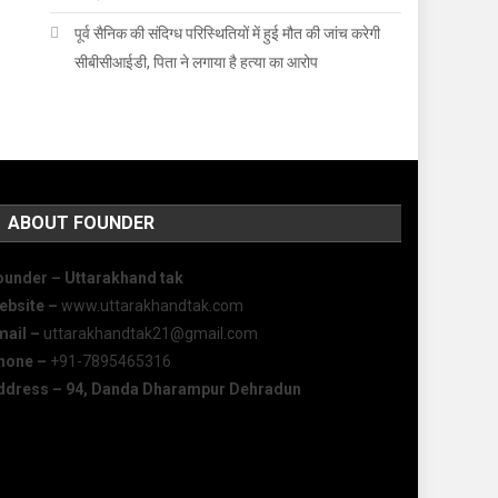
पूर्व सैनिक की संदिग्ध परिस्थितियों में हुई मौत की जांच करेगी
सीबीसीआईडी, पिता ने लगाया है हत्या का आरोप
ABOUT FOUNDER
ounder – Uttarakhand tak
ebsite –
www.uttarakhandtak.com
mail –
uttarakhandtak21@gmail.com
hone –
+91-7895465316
ddress – 94, Danda Dharampur Dehradun