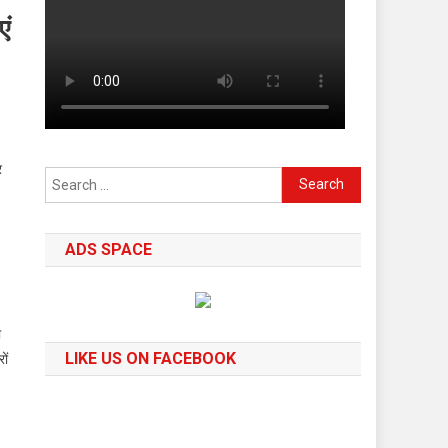
एं
र
Search
for:
ADS SPACE
ो
LIKE US ON FACEBOOK
ों