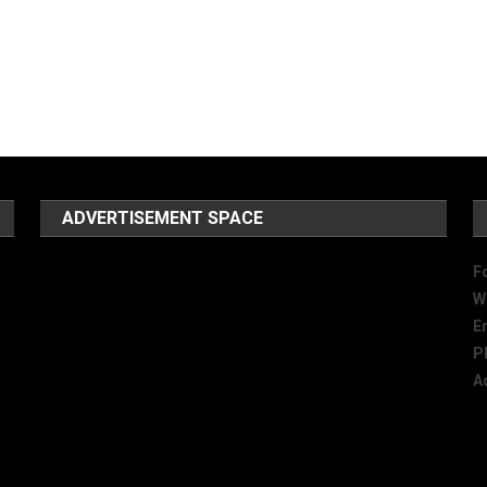
ADVERTISEMENT SPACE
F
W
E
P
A