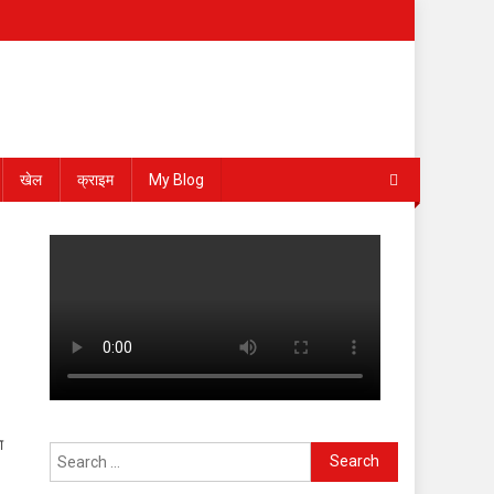
खेल
क्राइम
My Blog
ा
Search
for: