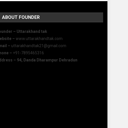
ABOUT FOUNDER
ounder – Uttarakhand tak
ebsite –
www.uttarakhandtak.com
mail –
uttarakhandtak21@gmail.com
hone –
+91-7895465316
ddress – 94, Danda Dharampur Dehradun