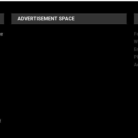
ADVERTISEMENT SPACE
F
था
W
E
P
A
ी