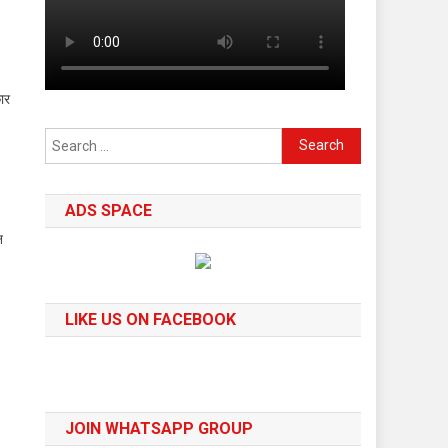
ार
Search
for:
ADS SPACE
न
LIKE US ON FACEBOOK
JOIN WHATSAPP GROUP