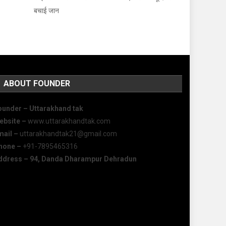
बचाई जान
ABOUT FOUNDER
ounder – Uttarakhand tak
ebsite –
www.uttarakhandtak.com
mail –
uttarakhandtak21@gmail.com
hone –
+91-7895465316
ddress – 94, Danda Dharampur Dehradun