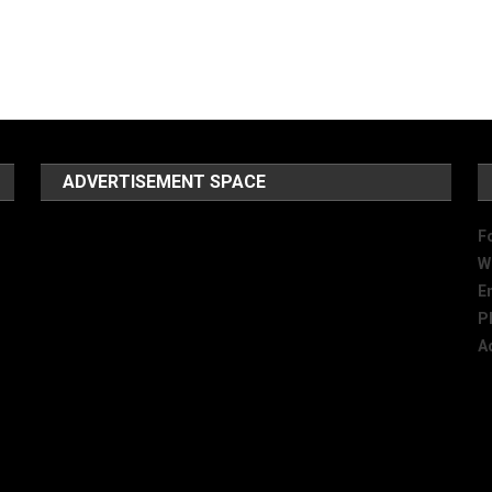
ADVERTISEMENT SPACE
F
W
E
P
A