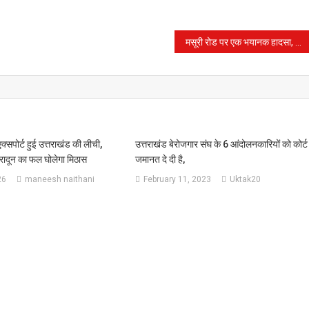
मसूरी रोड पर एक भयानक हादसा, हादसे में दो लोग मारे गए
्सपोर्ट हुई उत्तराखंड की लीची,
उत्तराखंड बेरोजगार संघ के 6 आंदोलनकारियों को कोर्ट 
हरादून का फल घोलेगा मिठास
जमानत दे दी है,
26
maneesh naithani
February 11, 2023
Uktak20