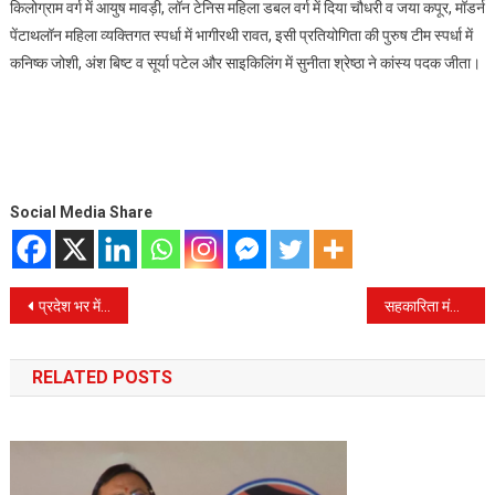
किलोग्राम वर्ग में आयुष मावड़ी, लॉन टेनिस महिला डबल वर्ग में दिया चौधरी व जया कपूर, मॉडर्न
पेंटाथलॉन महिला व्यक्तिगत स्पर्धा में भागीरथी रावत, इसी प्रतियोगिता की पुरुष टीम स्पर्धा में
कनिष्क जोशी, अंश बिष्ट व सूर्या पटेल और साइकिलिंग में सुनीता श्रेष्ठा ने कांस्य पदक जीता।
Social Media Share
Post
प्रदेश भर में जमीनों की रजिस्ट्री होगी पेपरलेस, मंत्रिमंडल की मुहर लगने की देर
सहकारिता मंत्री डॉ. धन सिंह रावत बोले- उत्तराखंड में लागू होगी नीदरलैंड की सहकारी प्रशासन व्यवस्था
navigation
RELATED POSTS