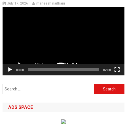
July 17, 2026
maneesh naithani
Video
Player
00:00
02:00
Search
for:
ADS SPACE