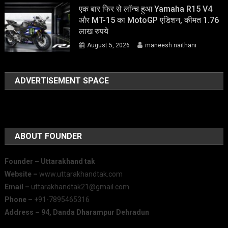
एक बार फिर से लॉन्च हुआ Yamaha R15 V4
और MT-15 का MotoGP एडिशन, कीमत 1.76
लाख रुपये
August 5, 2026
maneesh naithani
ADVERTISEMENT SPACE
ABOUT FOUNDER
Founder – Uttarakhand tak
Website –
www.uttarakhandtak.com
Email –
uttarakhandtak21@gmail.com
Phone –
+91-7895465316
Address – 94, Danda Dharampur Dehradun