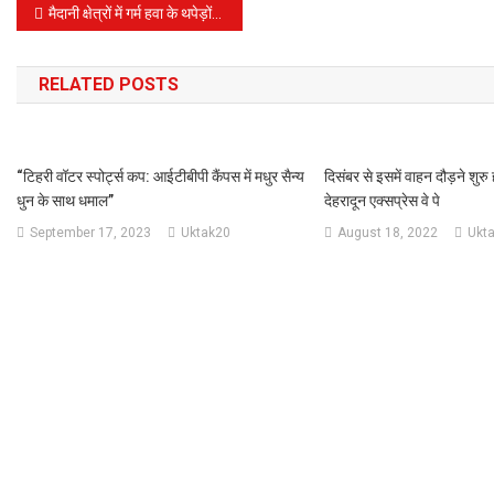
Post
मैदानी क्षेत्रों में गर्म हवा के थपेड़ों ने किया बेहाल, पारा 40; आज गर्मी से राहत के आसार
navigation
RELATED POSTS
“टिहरी वॉटर स्पोर्ट्स कप: आईटीबीपी कैंपस में मधुर सैन्य
दिसंबर से इसमें वाहन दौड़ने शुरु 
धुन के साथ धमाल”
देहरादून एक्सप्रेस वे पे
September 17, 2023
Uktak20
August 18, 2022
Ukt