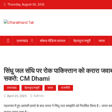
Skip
Thursday, August 06, 2026
to
content
Uttarakhand Tak
उत्तराखंड
सोशल मीडिया वायरल
देहरादून/मसूरी
भारत
सिंधु जल संधि पर रोक पाकिस्तान को करारा जव
सकते: CM Dhami
उत्तराखंड
देहरादून/मसूरी
भारत
राजनीति
Admin
April 25, 2025
पहलगाम में हुए आतंकी हमले के बाद भारत ने सिंधु जल समझौते को निलंबित किया है। भारत सरकार
करारा जवाब कहा है।