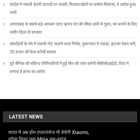
प्रदेश में नकली डेयरी उत्पादों पर सख्ती, मिलावटखोरों पर कसेगा शिकंजा, ये आदेश हुआ
जारी
उत्तराखंड के सबसे बड़े आयकर दाता ऋषभ पंत की सीएम धामी से गुहार, घर बनाने के लिए
जमीन दिला दो सरकार
कांवड़ियों के भेष में नकली नोट चलाने वाला गिरोह, दुकानदार ने पकड़ा, झटका देकर भागे,
30 हजार की फेक करेंसी बरामद
पूर्व सैनिक की संदिग्ध परिस्थितियों में हुई मौत की जांच करेगी सीबीसीआईडी, पिता ने
लगाया है हत्या का आरोप
LATEST NEWS
भारत में अब होम एप्लायंसेज भी बेचेगी Xiaomi,
लॉन्च किया नया Mijia सब-ब्रांड