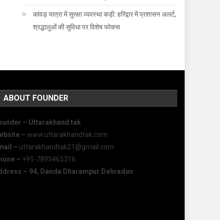
कांवड़ यात्रा में सुरक्षा व्यवस्था कड़ी: हरिद्वार में प्रशासन अलर्ट,
श्रद्धालुओं की सुविधा पर विशेष फोकस
ABOUT FOUNDER
ounder – Uttarakhand tak
ebsite –
www.uttarakhandtak.com
mail –
uttarakhandtak21@gmail.com
hone –
+91-7895465316
ddress – 94, Danda Dharampur Dehradun