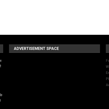
ADVERTISEMENT SPACE
F
ेज
ी
W
E
P
A
के
े