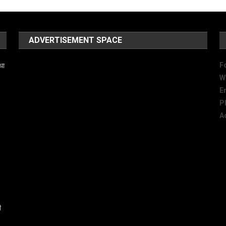
ADVERTISEMENT SPACE
F
था
W
E
P
A
ी