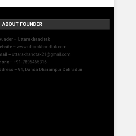
ABOUT FOUNDER
ounder – Uttarakhand tak
ebsite –
www.uttarakhandtak.com
mail –
uttarakhandtak21@gmail.com
hone –
+91-7895465316
ddress – 94, Danda Dharampur Dehradun