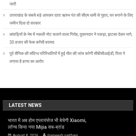
जारी
उत्तराखंड के सबसे बड़े आयकर दाता ऋषभ पंत की सीएम धामी से गुहार, घर बनाने के लिए
जमीन दिला दो सरकार
कांवड़ियों के भेष में नकली नोट चलाने वाला गिरोह, दुकानदार ने पकड़ा, झटका देकर भागे,
30 हजार की फेक करेंसी बरामद
पूर्व सैनिक की संदिग्ध परिस्थितियों में हुई मौत की जांच करेगी सीबीसीआईडी, पिता ने
लगाया है हत्या का आरोप
LATEST NEWS
भारत में अब होम एप्लायंसेज भी बेचेगी Xiaomi,
लॉन्च किया नया Mijia सब-ब्रांड
August 8, 2026
maneesh naithani