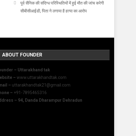
पूर्व सैनिक की संदिग्ध परिस्थितियों में हुई मौत की जांच करेगी
सीबीसीआईडी, पिता ने लगाया है हत्या का आरोप
ABOUT FOUNDER
ounder – Uttarakhand tak
ebsite –
www.uttarakhandtak.com
mail –
uttarakhandtak21@gmail.com
hone –
+91-7895465316
ddress – 94, Danda Dharampur Dehradun