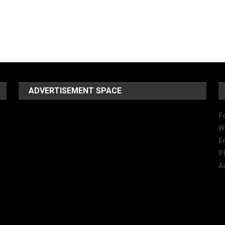
ADVERTISEMENT SPACE
F
W
E
P
A