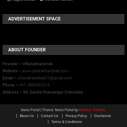
ADVERTISEMENT SPACE
ABOUT FOUNDER
Founder – Uttarakhand tak
Website –
www.uttarakhandtak.com
Email –
uttarakhandtak21@gmail.com
Phone –
+91-7895465316
Address – 94, Danda Dharampur Dehradun
News Portal
|
Theme: News Portal by
Mystery Themes
.
About Us
Contact Us
Privacy Policy
Disclaimer
Terms & Conditions