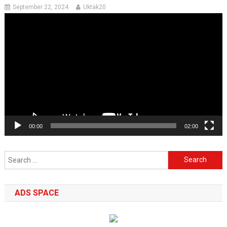
September 22, 2024
Uktak20
Video
Player
00:00
02:00
Search
for:
ADS SPACE