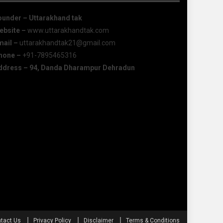
ounder – Uttarakhand tak
ebsite –
www.uttarakhandtak.com
mail –
uttarakhandtak21@gmail.com
hone –
+91-7895465316
ddress – 94, Danda Dharampur Dehradun
tact Us
Privacy Policy
Disclaimer
Terms & Conditions