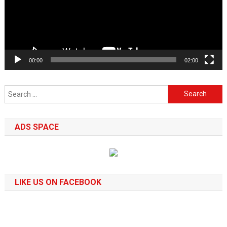
00:00
02:00
Search
for:
ADS SPACE
LIKE US ON FACEBOOK