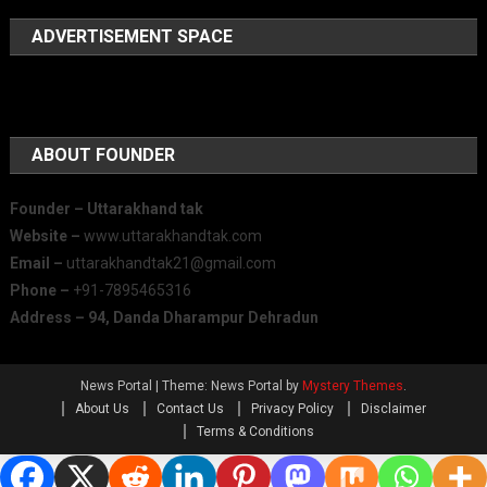
ADVERTISEMENT SPACE
ABOUT FOUNDER
Founder – Uttarakhand tak
Website –
www.uttarakhandtak.com
Email –
uttarakhandtak21@gmail.com
Phone –
+91-7895465316
Address – 94, Danda Dharampur Dehradun
News Portal
|
Theme: News Portal by
Mystery Themes
.
About Us
Contact Us
Privacy Policy
Disclaimer
Terms & Conditions