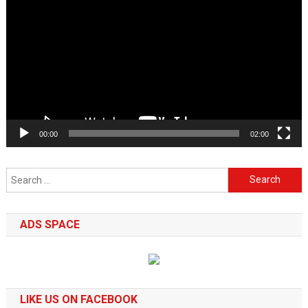
Player
00:00
02:00
Search
for:
ADS SPACE
LIKE US ON FACEBOOK