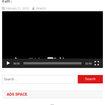
में करेंगे।
February 21, 2023
Uktak20
Video
Player
00:00
02:00
Search
for:
ADS SPACE