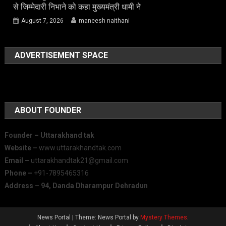
से जिम्मेदारी निभाने को कहा मुख्यमंत्री धामी ने
August 7, 2026
maneesh naithani
ADVERTISEMENT SPACE
ABOUT FOUNDER
Founder – Uttarakhand tak
Website –
www.uttarakhandtak.com
Email –
uttarakhandtak21@gmail.com
Phone –
+91-7895465316
Address – 94, Danda Dharampur Dehradun
News Portal
|
Theme: News Portal by
Mystery Themes
.