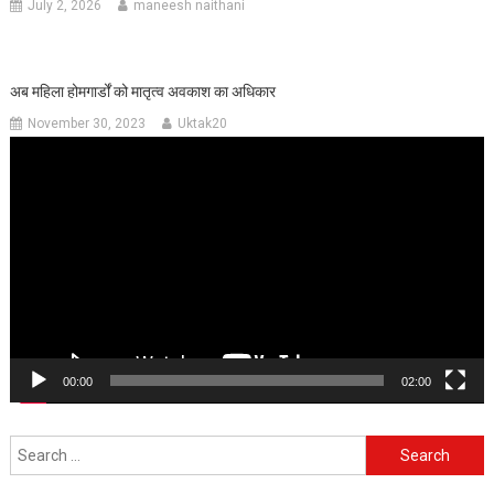
July 2, 2026
maneesh naithani
अब महिला होमगार्डों को मातृत्व अवकाश का अधिकार
November 30, 2023
Uktak20
Video
Player
00:00
02:00
Search
for: