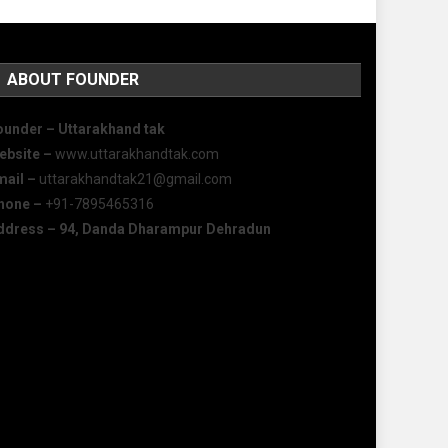
ABOUT FOUNDER
ounder – Uttarakhand tak
ebsite –
www.uttarakhandtak.com
mail –
uttarakhandtak21@gmail.com
hone –
+91-7895465316
ddress – 94, Danda Dharampur Dehradun