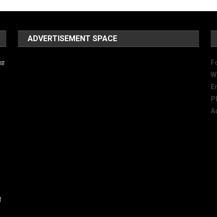
ADVERTISEMENT SPACE
F
था
W
E
P
A
ी