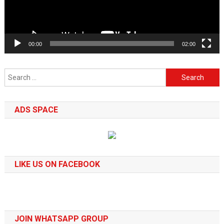
00:00
02:00
Search
for:
ADS SPACE
LIKE US ON FACEBOOK
JOIN WHATSAPP GROUP