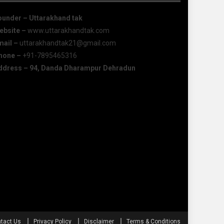
ounder – Uttarakhand tak
ebsite –
www.uttarakhandtak.com
mail –
uttarakhandtak21@gmail.com
hone –
+91-7895465316
ddress – 94, Danda Dharampur Dehradun
tact Us
Privacy Policy
Disclaimer
Terms & Conditions