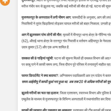
मरीज गंभीर रूप से झुलस गए, जबकि कई मरीजों की मौत हो गई. घटना की सूचना मिल
मुजफ्फरपुर के अस्पताल में लगी भीषण आग:
चश्मदीदों के अनुसार, आग की लप
निवासियों ने तुरंत खिड़कियां तोड़कर घायल मरीजों को बाहर निकाला. उनकी इस 
आग में झुलसकर पांच लोगों की मौत:
मृतकों में मीनापुर थाना क्षेत्र के गौरिग्मा
(62), औराई थाना क्षेत्र के रतनपुर गांव निवासी व वर्तमान अहियापुर के नेवा
उदय कुमार (57) और एक अन्य शामिल है.
दमकल की 8 गाड़ियां पहुंची:
घटना की सूचना मिलते ही दमकल विभाग की आठ गाड़ि
पर काबू पाने में काफी समय लगा, जिस दौरान पूरे परिसर में तनावपूर्ण माहौल रहा
फायर डिपार्टमेंट ने क्या बताया?:
अग्निशमन पदाधिकारी आर एन पांडेय ने बता
समय आईसीयू में काफी धुआं भरा हुआ था. अब तक 20 से अधिक मरीजों को सुरक्ष
झुलसे मरीजों का चल रहा इलाज:
जिला प्रशासन, स्वास्थ्य विभाग और पुलिस के 
एम्बुलेंस के माध्यम से मुजफ्फरपुर के विभिन्न अस्पतालों में स्थानांतरित कर दि
मृतकों की पहचान और नुकसान का आकलन:
प्रशासन की टीम मृतकों की पहचान 