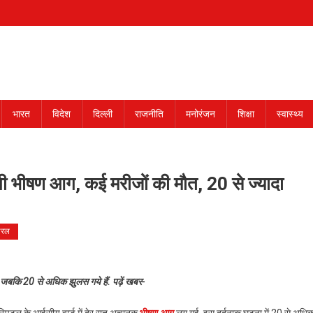
भारत
विदेश
दिल्ली
राजनीति
मनोरंजन
शिक्षा
स्वास्थ्य
लगी भीषण आग, कई मरीजों की मौत, 20 से ज्यादा
यरल
 जबकि 20 से अधिक झुलस गये हैं. पढ़ें खबर-
हॉस्पिटल के आईसीयू वार्ड में देर रात अचानक
भीषण आग
लग गई. इस दर्दनाक घटना में 20 से अधि