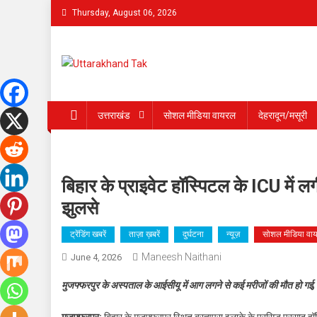
Skip
Thursday, August 06, 2026
to
content
Uttarakhand Tak
उत्तराखंड
सोशल मीडिया वायरल
देहरादून/मसूरी
बिहार के प्राइवेट हॉस्पिटल के ICU में 
झुलसे
ट्रेंडिंग खबरें
ताज़ा ख़बरें
दुर्घटना
न्यूज़
सोशल मीडिया वा
Maneesh Naithani
June 4, 2026
मुजफ्फरपुर के अस्पताल के आईसीयू में आग लगने से कई मरीजों की मौत हो गई,
मुजफ्फरपुर:
बिहार के मुजफ्फरपुर स्थित ब्रह्मपुरा इलाके के प्रसिद्ध प्रसाद 