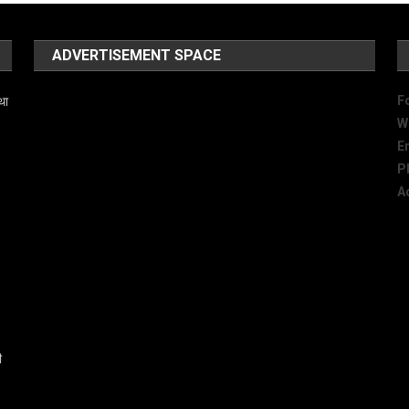
ADVERTISEMENT SPACE
F
था
W
E
P
A
ी