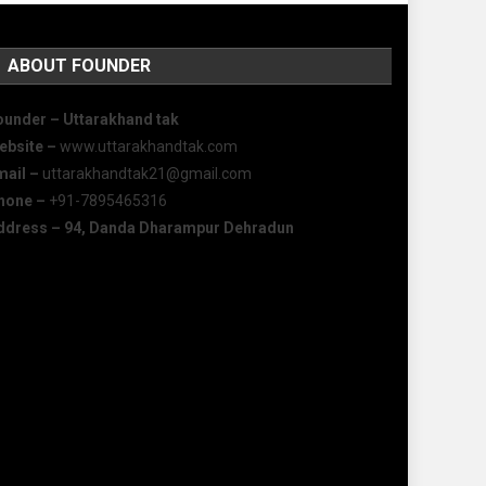
ABOUT FOUNDER
ounder – Uttarakhand tak
ebsite –
www.uttarakhandtak.com
mail –
uttarakhandtak21@gmail.com
hone –
+91-7895465316
ddress – 94, Danda Dharampur Dehradun