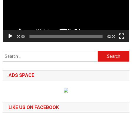
00:00
02:00
Search
for:
ADS SPACE
LIKE US ON FACEBOOK