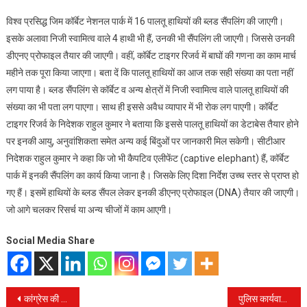
विश्व प्रसिद्ध जिम कॉर्बेट नेशनल पार्क में 16 पालतू हाथियों की ब्लड सैंपलिंग की जाएगी।
इसके अलावा निजी स्वामित्व वाले 4 हाथी भी हैं, उनकी भी सैंपलिंग ली जाएगी। जिससे उनकी
डीएनए प्रोफाइल तैयार की जाएगी। वहीं, कॉर्बेट टाइगर रिजर्व में बाघों की गणना का काम मार्च
महीने तक पूरा किया जाएगा। बता दें कि पालतू हाथियों का आज तक सही संख्या का पता नहीं
लग पाया है। ब्लड सैंपलिंग से कॉर्बेट व अन्य क्षेत्रों में निजी स्वामित्व वाले पालतू हाथियों की
संख्या का भी पता लग पाएगा। साथ ही इससे अवैध व्यापार में भी रोक लग पाएगी। कॉर्बेट
टाइगर रिजर्व के निदेशक राहुल कुमार ने बताया कि इससे पालतू हाथियों का डेटाबेस तैयार होने
पर इनकी आयु, अनुवांशिकता समेत अन्य कई बिंदुओं पर जानकारी मिल सकेगी। सीटीआर
निदेशक राहुल कुमार ने कहा कि जो भी कैपटिव एलीफेंट (captive elephant) हैं, कॉर्बेट
पार्क में इनकी सैंपलिंग का कार्य किया जाना है। जिसके लिए दिशा निर्देश उच्च स्तर से प्राप्त हो
गए हैं। इसमें हाथियों के ब्लड सैंपल लेकर इनकी डीएनए प्रोफाइल (DNA) तैयार की जाएगी।
जो आगे चलकर रिसर्च या अन्य चीजों में काम आएगी।
Social Media Share
Post
कांग्रेस की इस सरकार ने पुरानी पेंशन का दिया कर्मचारियों को तोहफा, उत्तराखंड में भी क्या जल्द मिलेगा तोहफा
पुलिस कार्यवाही में पता चला की युवती गायब नहीं हुई थी बल्कि उसकी मां ने उसे 50 हजार रुपये में बेच दिया था।