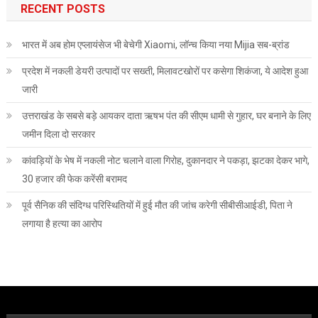
RECENT POSTS
भारत में अब होम एप्लायंसेज भी बेचेगी Xiaomi, लॉन्च किया नया Mijia सब-ब्रांड
प्रदेश में नकली डेयरी उत्पादों पर सख्ती, मिलावटखोरों पर कसेगा शिकंजा, ये आदेश हुआ
जारी
उत्तराखंड के सबसे बड़े आयकर दाता ऋषभ पंत की सीएम धामी से गुहार, घर बनाने के लिए
जमीन दिला दो सरकार
कांवड़ियों के भेष में नकली नोट चलाने वाला गिरोह, दुकानदार ने पकड़ा, झटका देकर भागे,
30 हजार की फेक करेंसी बरामद
पूर्व सैनिक की संदिग्ध परिस्थितियों में हुई मौत की जांच करेगी सीबीसीआईडी, पिता ने
लगाया है हत्या का आरोप