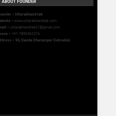
ABOUT FOUNDER
ounder – Uttarakhand tak
ebsite –
www.uttarakhandtak.com
mail –
uttarakhandtak21@gmail.com
hone –
+91-7895465316
ddress – 94, Danda Dharampur Dehradun