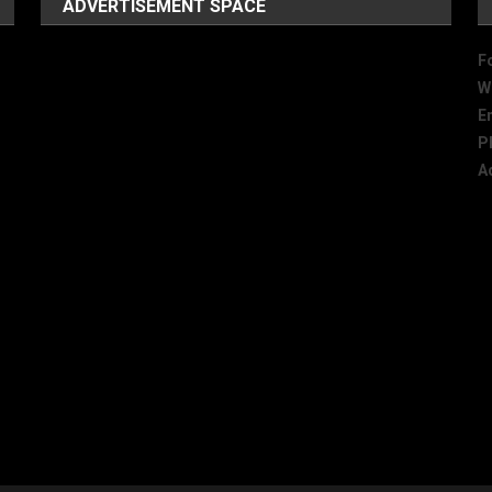
ADVERTISEMENT SPACE
F
W
E
P
A